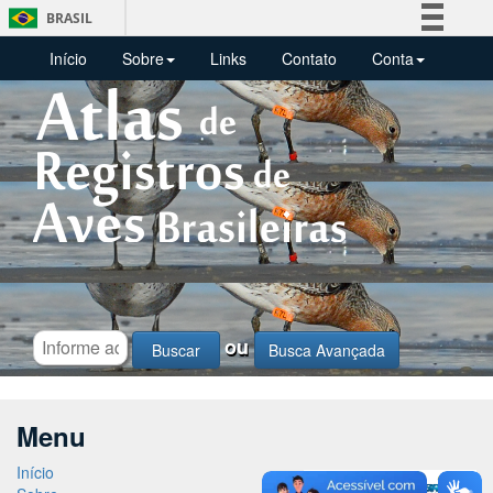
BRASIL
Simplifique!
Início
Sobre
Links
Contato
Conta
Comunica BR
Participe
Acesso à informação
Legislação
Canais
ou
Busca Avançada
Menu
Início