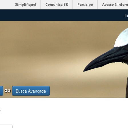
Simplifique!
Comunica BR
Participe
Acesso à infor
In
ou
Busca Avançada
o