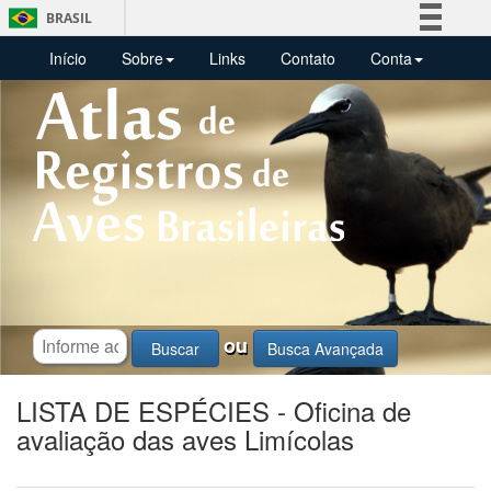
BRASIL
Simplifique!
Início
Sobre
Links
Contato
Conta
Comunica BR
Participe
Acesso à informação
Legislação
Canais
ou
Busca Avançada
LISTA DE ESPÉCIES - Oficina de
avaliação das aves Limícolas