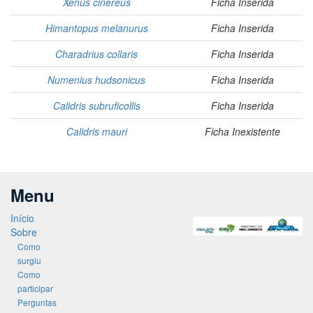
Xenus cinereus
Ficha Inserida
Himantopus melanurus
Ficha Inserida
Charadrius collaris
Ficha Inserida
Numenius hudsonicus
Ficha Inserida
Calidris subruficollis
Ficha Inserida
Calidris mauri
Ficha Inexistente
Menu
Início
Sobre
Como
surgiu
Como
participar
Perguntas