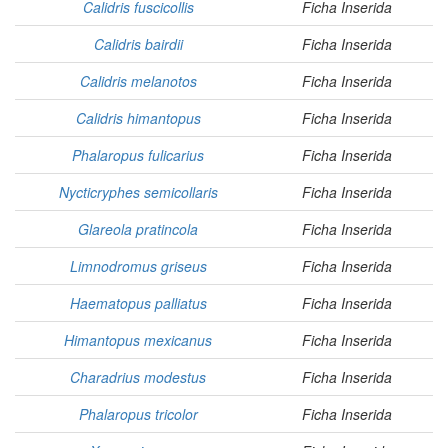
Calidris fuscicollis
Ficha Inserida
Calidris bairdii
Ficha Inserida
Calidris melanotos
Ficha Inserida
Calidris himantopus
Ficha Inserida
Phalaropus fulicarius
Ficha Inserida
Nycticryphes semicollaris
Ficha Inserida
Glareola pratincola
Ficha Inserida
Limnodromus griseus
Ficha Inserida
Haematopus palliatus
Ficha Inserida
Himantopus mexicanus
Ficha Inserida
Charadrius modestus
Ficha Inserida
Phalaropus tricolor
Ficha Inserida